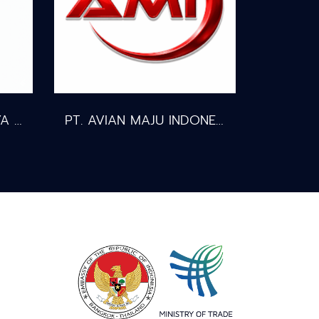
PT. ERGANTA ABHINAYA GLOBALINDO
PT. AVIAN MAJU INDONESIA