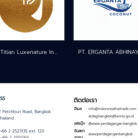
PT. Titian Luxenature Indonesia
SS
ติดต่อเรา
:
อีเมล
info@indonesiathaitrade.com
 Petchburi Road, Bangkok
atdag.bangkok@kemlu.go.id
hailand
:
เฟซบุ๊ก
@atase.perdagangan.bangkok
+66 2 2523135 ext. 120
อินสตา
:
ataseperdaganganbangkok
+66 2 2551264
แกรม