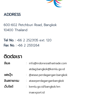
ADDRESS
600-602 Petchburi Road, Bangkok
10400 Thailand
Tel No. :
+66 2 2523135 ext. 120
Fax No. :
+66 2 2551264
ติดต่อเรา
:
อีเมล
info@indonesiathaitrade.com
atdag.bangkok@kemlu.go.id
:
เฟซบุ๊ก
@atase.perdagangan.bangkok
:
อินสตาแกรม
ataseperdaganganbangkok
:
เว็บไซต์
kemlu.go.id/bangkok/en
inaexport.id