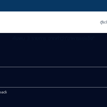
ตู้โชว
ค้นพบ 3 รายการ จากคำว่า"อาหารแช่แข็ง"
badi