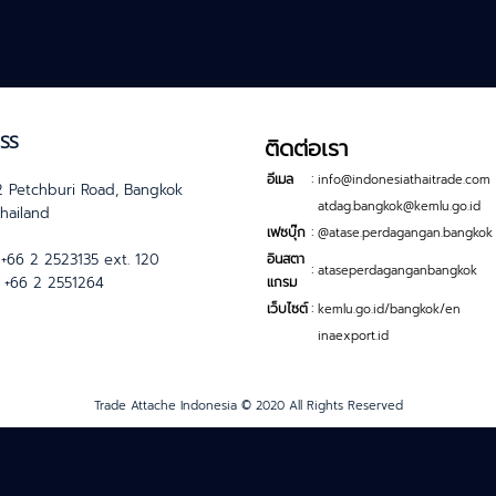
SS
ติดต่อเรา
:
อีเมล
info@indonesiathaitrade.com
 Petchburi Road, Bangkok
atdag.bangkok@kemlu.go.id
hailand
:
เฟซบุ๊ก
@atase.perdagangan.bangkok
+66 2 2523135 ext. 120
อินสตา
:
ataseperdaganganbangkok
+66 2 2551264
แกรม
:
เว็บไซต์
kemlu.go.id/bangkok/en
inaexport.id
Trade Attache Indonesia © 2020 All Rights Reserved