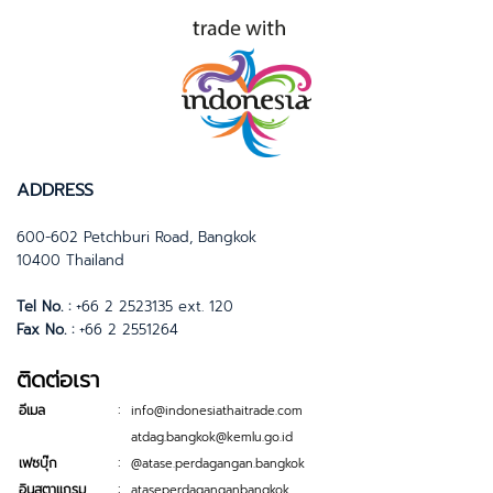
ADDRESS
600-602 Petchburi Road, Bangkok
10400 Thailand
Tel No. :
+66 2 2523135 ext. 120
Fax No. :
+66 2 2551264
ติดต่อเรา
:
อีเมล
info@indonesiathaitrade.com
atdag.bangkok@kemlu.go.id
:
เฟซบุ๊ก
@atase.perdagangan.bangkok
:
อินสตาแกรม
ataseperdaganganbangkok