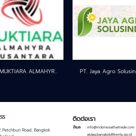
PT MUKTIARA ALMAHYRA NUSANTARA
PT. Jaya Agro Solusi
SS
ติดต่อเรา
:
อีเมล
info@indonesiathaitrade.com
 Petchburi Road, Bangkok
atdag.bangkok@kemlu.go.id