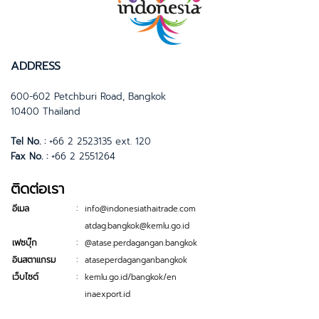
ADDRESS
600-602 Petchburi Road, Bangkok
10400 Thailand
Tel No. :
+66 2 2523135 ext. 120
Fax No. :
+66 2 2551264
ติดต่อเรา
:
อีเมล
info@indonesiathaitrade.com
atdag.bangkok@kemlu.go.id
:
เฟซบุ๊ก
@atase.perdagangan.bangkok
:
อินสตาแกรม
ataseperdaganganbangkok
:
เว็บไซต์
kemlu.go.id/bangkok/en
inaexport.id