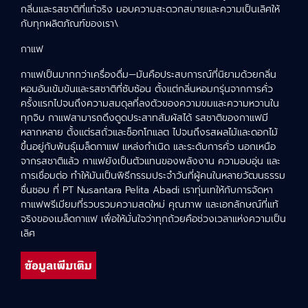
กลิ่นและรสชาติที่แท้จริง มอบความสะดวกสบายและความเป็นเลิศให้
กับทุกผลิตภัณฑ์ของเรา\
กาแฟ
กาแฟเป็นมากกว่าเครื่องดื่ม—มันคือประสบการณ์ที่นิยามด้วยกลิ่น
หอมอันเข้มข้นและรสชาติที่ซับซ้อน ตั้งแต่กลิ่นหอมกรุ่นจากการคั่ว
ครั้งแรกไปจนถึงความสมดุลที่ลงตัวของความขมและความหวานใน
ทุกจิบ กาแฟสามารถดึงดูดประสาทสัมผัสได้ รสชาติของกาแฟมี
หลากหลาย ตั้งแต่รสถั่วและช็อกโกแลต ไปจนถึงรสผลไม้และดอกไม้
ขึ้นอยู่กับพันธุ์เมล็ดกาแฟ แหล่งกำเนิด และระดับการคั่ว นอกเหนือ
จากรสชาติแล้ว กาแฟยังเป็นตัวแทนของพลังงาน ความอบอุ่น และ
การเชื่อมต่อ ทำให้มันเป็นพิธีกรรมประจำวันที่ผู้คนในหลายวัฒนธรรม
ชื่นชอบ ที่ PT Nusantara Pelita Abadi เราทุ่มเทให้กับการจัดหา
กาแฟพรีเมียมที่รวบรวมความสดใหม่ คุณภาพ และเอกลักษณ์ที่แท้
จริงของเมล็ดกาแฟ เพื่อให้มั่นใจว่าทุกถ้วยคือช่วงเวลาแห่งความเป็น
เลิศ