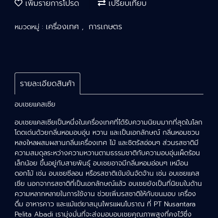
เพิ่มรายการโปรด
เปรียบเทียบ
เครื่องเทศ
การเกษตร
หมวดหมู่ :
,
รายละเอียดสินค้า
อบเชยแคสเซีย
อบเชยแคสเซียเป็นหนึ่งในเครื่องเทศที่ได้รับความนิยมมากที่สุดในโลก
โดดเด่นด้วยกลิ่นหอมอบอุ่น หวาน และเป็นเอกลักษณ์ กลิ่นหอมชวน
หลงใหลผสมผสานกลิ่นเครื่องเทศ ไม้ และซิตรัสอ่อนๆ ส่วนรสชาติมี
ความสมดุลระหว่างความหวานตามธรรมชาติกับความอบอุ่นเผ็ดร้อน
เล็กน้อย ขึ้นอยู่กับสายพันธุ์ อบเชยอาจมีกลิ่นหอมอ่อนๆ เหมือน
ดอกไม้ เช่น อบเชยซีลอน หรือรสชาติเข้มข้นจัดจ้าน เช่น อบเชยแคส
เซีย นอกจากรสชาติที่เป็นเอกลักษณ์แล้ว อบเชยยังเป็นที่นิยมในด้าน
ความหลากหลายในการใช้งาน ช่วยเพิ่มรสชาติให้กับขนมอบ เครื่อง
ดื่ม อาหารคาว และแม้แต่ยาสมุนไพรแผนโบราณ ที่ PT Nusantara
Pelita Abadi เรามุ่งมั่นที่จะส่งมอบอบเชยคุณภาพสูงที่คงไว้ซึ่ง